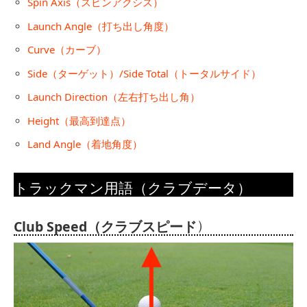
Spin Axis（スピンアクシス）
Launch Angle（打ち出し角度）
Curve（カーブ）
Side（ターゲット）/Side Total（トータルサイド）
Launch Direction（左右打ち出し角）
Height（最高到達点）
Land Angle（着地角度）
トラックマン用語（クラブデータ）
）
Club Speed（クラブスピード